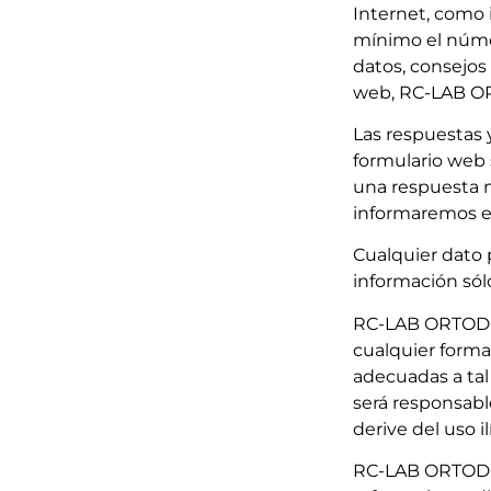
Internet, como i
mínimo el númer
datos, consejo
web, RC-LAB OR
Las respuestas 
formulario web 
una respuesta n
informaremos e
Cualquier dato 
información sól
RC-LAB ORTODON
cualquier forma
adecuadas a tal 
será responsable
derive del uso i
RC-LAB ORTODON