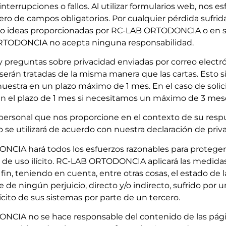
nterrupciones o fallos. Al utilizar formularios web, nos es
o de campos obligatorios. Por cualquier pérdida sufrid
s o ideas proporcionadas por RC-LAB ORTODONCIA o en s
TODONCIA no acepta ninguna responsabilidad.
y preguntas sobre privacidad enviadas por correo electró
serán tratadas de la misma manera que las cartas. Esto 
uestra en un plazo máximo de 1 mes. En el caso de solic
n el plazo de 1 mes si necesitamos un máximo de 3 mes
personal que nos proporcione en el contexto de su respu
o se utilizará de acuerdo con nuestra declaración de priv
CIA hará todos los esfuerzos razonables para proteger
 de uso ilícito. RC-LAB ORTODONCIA aplicará las medidas
fin, teniendo en cuenta, entre otras cosas, el estado de 
 de ningún perjuicio, directo y/o indirecto, sufrido por 
lícito de sus sistemas por parte de un tercero.
CIA no se hace responsable del contenido de las pági