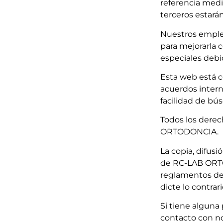
referencia media
terceros estarán
Nuestros emplea
para mejorarla 
especiales debi
Esta web está c
acuerdos intern
facilidad de bú
Todos los derec
ORTODONCIA.
La copia, difusi
de RC-LAB ORTOD
reglamentos de 
dicte lo contrari
Si tiene alguna
contacto con no